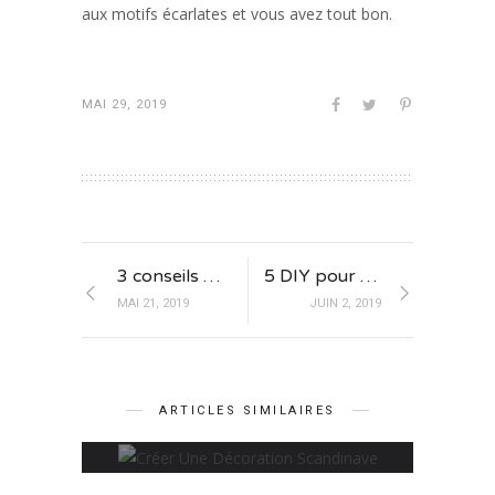
aux motifs écarlates et vous avez tout bon.
MAI 29, 2019
3 conseils pratiques pour bien aménager sa future table scandinave
5 DIY pour refaire une décoration scandinave pour le salon
MAI 21, 2019
JUIN 2, 2019
4 astuces pour créer une
décoration scandinave
ARTICLES SIMILAIRES
JUILLET 18, 2019