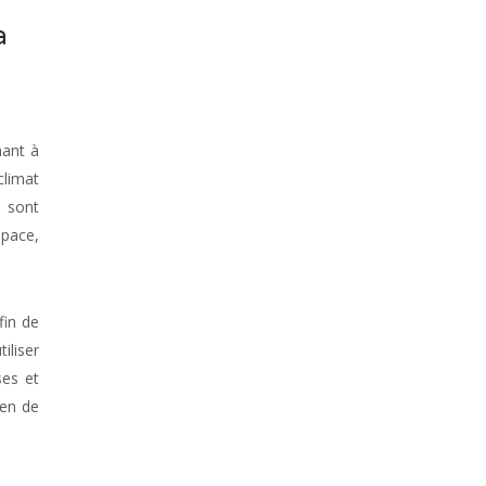
a
nant à
climat
i sont
space,
fin de
iliser
ses et
ien de