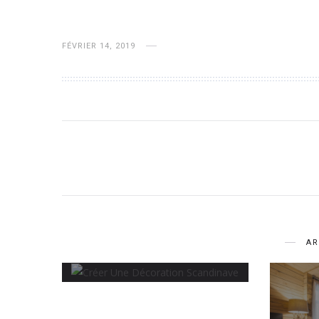
FÉVRIER 14, 2019
4 astuces pour créer une
décoration scandinave
AR
JUILLET 18, 2019