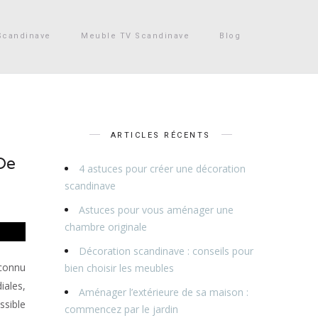
Scandinave
Meuble TV Scandinave
Blog
ARTICLES RÉCENTS
De
4 astuces pour créer une décoration
scandinave
Astuces pour vous aménager une
chambre originale
Décoration scandinave : conseils pour
 connu
bien choisir les meubles
iales,
Aménager l’extérieure de sa maison :
ssible
commencez par le jardin