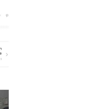
n
e
19
: