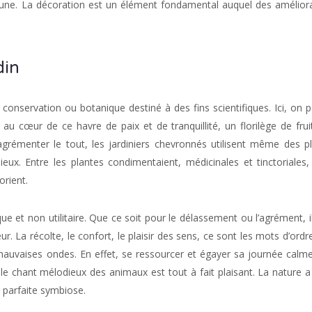
une. La décoration est un élément fondamental auquel des amélior
din
 conservation ou botanique destiné à des fins scientifiques. Ici, on p
, au cœur de ce havre de paix et de tranquillité, un florilège de frui
’agrémenter le tout, les jardiniers chevronnés utilisent même des p
eux. Entre les plantes condimentaient, médicinales et tinctoriales,
orient.
ue et non utilitaire. Que ce soit pour le délassement ou l’agrément, il
. La récolte, le confort, le plaisir des sens, ce sont les mots d’ordre
s mauvaises ondes. En effet, se ressourcer et égayer sa journée calm
 le chant mélodieux des animaux est tout à fait plaisant. La nature a
n parfaite symbiose.