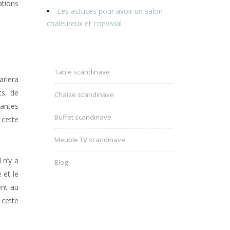
ations
Les astuces pour avoir un salon
chaleureux et convivial
Table scandinave
arlera
ts, de
Chaise scandinave
lantes
Buffet scandinave
 cette
Meuble TV scandinave
 n’y a
Blog
 et le
ent au
 cette