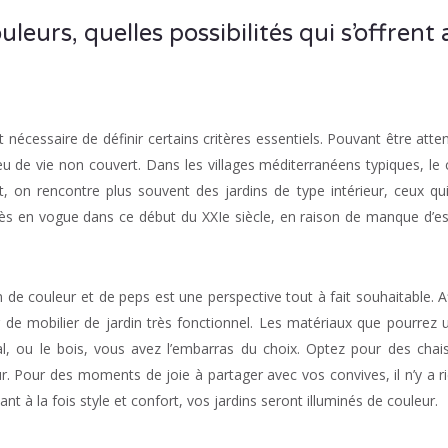
eurs, quelles possibilités qui s’offrent 
t nécessaire de définir certains critères essentiels. Pouvant être atte
u de vie non couvert. Dans les villages méditerranéens typiques, le 
t, on rencontre plus souvent des jardins de type intérieur, ceux qu
rès en vogue dans ce début du XXIe siècle, en raison de manque d’e
de couleur et de peps est une perspective tout à fait souhaitable. A
r de mobilier de jardin très fonctionnel. Les matériaux que pourrez ut
métal, ou le bois, vous avez l’embarras du choix. Optez pour des chai
r. Pour des moments de joie à partager avec vos convives, il n’y a r
nt à la fois style et confort, vos jardins seront illuminés de couleur.